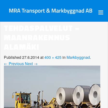
TEHDASPALVELUT –
MAANRAKENNUS
ALAMÄKI
Published
27.6.2014
at
400 × 425
in
Markbyggnad
.
← Previous
Next →