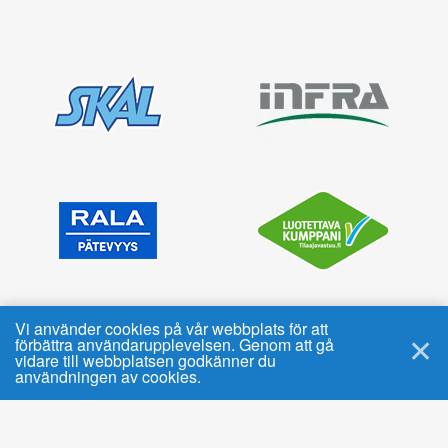
Vi använder cookies på vår webbplats för att
förbättra användarupplevelsen. Genom att gå
✕
vidare till webbplatsen godkänner du
användningen av cookies.