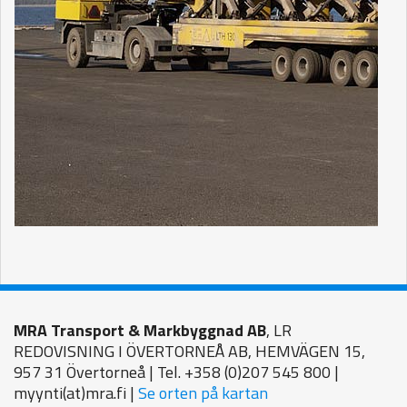
MRA Transport & Markbyggnad AB
, LR
REDOVISNING I ÖVERTORNEÅ AB, HEMVÄGEN 15,
957 31 Övertorneå | Tel. +358 (0)207 545 800 |
myynti(at)mra.fi |
Se orten på kartan