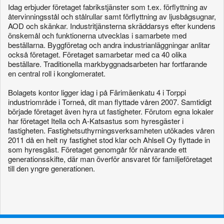
Idag erbjuder företaget fabrikstjänster som t.ex. förflyttning av
återvinningsstål och stålrullar samt förflyttning av ljusbågsugnar,
AOD och skänkar. Industritjänsterna skräddarsys efter kundens
önskemål och funktionerna utvecklas i samarbete med
beställarna. Byggföretag och andra industrianläggningar anlitar
också företaget. Företaget samarbetar med ca 40 olika
beställare. Traditionella markbyggnadsarbeten har fortfarande
en central roll i konglomeratet.
Bolagets kontor ligger idag i på Färimäenkatu 4 i Torppi
industriområde i Torneå, dit man flyttade våren 2007. Samtidigt
började företaget även hyra ut fastigheter. Förutom egna lokaler
har företaget Itella och A-Katsastus som hyresgäster i
fastigheten. Fastighetsuthyrningsverksamheten utökades våren
2011 då en helt ny fastighet stod klar och Ahlsell Oy flyttade in
som hyresgäst. Företaget genomgår för närvarande ett
generationsskifte, där man överför ansvaret för familjeföretaget
till den yngre generationen.