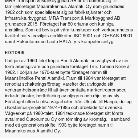
MRA Transport & Markbyggnad AB är ett dotterbolag till
familjeföretaget Maanrakennus Alamäki Oy som grundades
1962 och som specialiserat sig på fabrikstjänster och
infrastrukturbyggnad. MRA Transport & Markbyggnad AB
grundades 2015. Företaget har 80 erfarna och kunniga
anställda. Som ett bevis på våra kunskaper och verksamhetens
kvalitet har vi beviljats certifikaten ISO 9001 och OHSAS 18001
samt Rakentamisen Laatu RALA ry:s kompetensintyg.
HISTORIK
I början av 1960-talet köpte Pentti Alamäki en väghyvel av sin
förra arbetsgivare och grundade företaget Tmi. Tornion Kone år
1962. I början av 1970-talet bytte företaget namn till
Maansiirtoliike Pentti Alamäki. Fram till 1984 var företaget ett
renodlat schaktningsföretag, varefter det utvidgade sitt
verksamhetsområde till att även omfatta markentreprenader,
industritjänster, bortfräsning av oljegrus och röjning av sly.
Företaget utförde olika vägarbeten från Utsjoki till Hangö, deltog
i Kostamus-projektet 1974–1985 och arbetade för svenska
Vägverket på 1980-talet. 1984 tecknade företaget sitt första
avtal med Outokumpu Oy om tömning av kromtåg. I samband
med ett generationsskifte 1993 bytte företaget namn till
Maanrakennus Alamäki Oy.