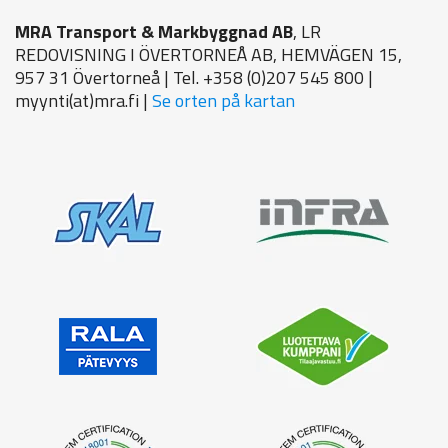
MRA Transport & Markbyggnad AB
, LR
REDOVISNING I ÖVERTORNEÅ AB, HEMVÄGEN 15,
957 31 Övertorneå | Tel. +358 (0)207 545 800 |
myynti(at)mra.fi |
Se orten på kartan