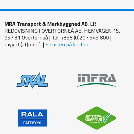
MRA Transport & Markbyggnad AB
, LR
REDOVISNING I ÖVERTORNEÅ AB, HEMVÄGEN 15,
957 31 Övertorneå | Tel. +358 (0)207 545 800 |
myynti(at)mra.fi |
Se orten på kartan