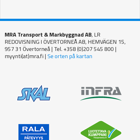
MRA Transport & Markbyggnad AB
, LR
REDOVISNING I ÖVERTORNEÅ AB, HEMVÄGEN 15,
957 31 Övertorneå | Tel. +358 (0)207 545 800 |
myynti(at)mra.fi |
Se orten på kartan