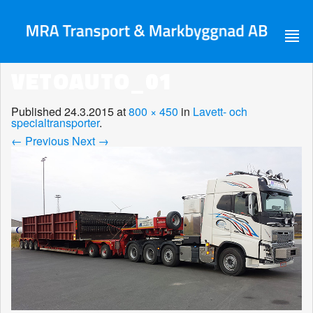
VETOAUTO_01
Published
24.3.2015
at
800 × 450
in
Lavett- och
specialtransporter
.
← Previous
Next →