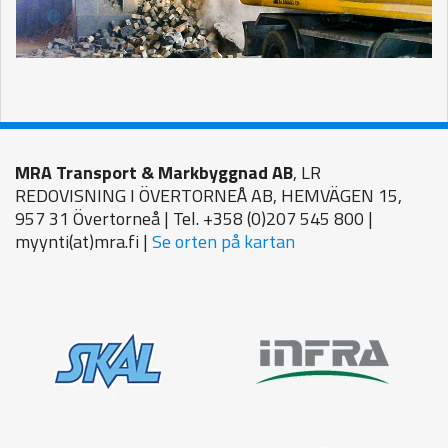
MRA Transport & Markbyggnad AB
, LR
REDOVISNING I ÖVERTORNEÅ AB, HEMVÄGEN 15,
957 31 Övertorneå | Tel. +358 (0)207 545 800 |
myynti(at)mra.fi |
Se orten på kartan