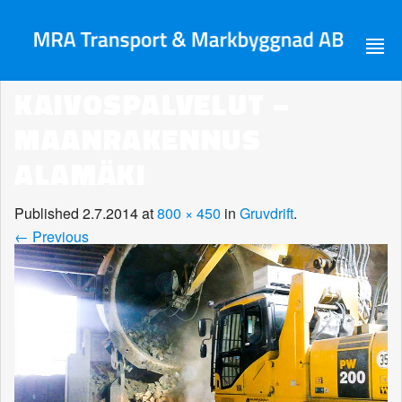
KAIVOSPALVELUT –
MAANRAKENNUS
ALAMÄKI
Published
2.7.2014
at
800 × 450
in
Gruvdrift
.
← Previous